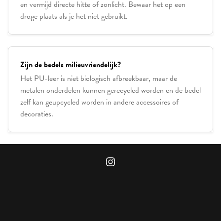
en vermijd directe hitte of zonlicht. Bewaar het op een
droge plaats als je het niet gebruikt.
Zijn de bedels milieuvriendelijk?
Het PU-leer is niet biologisch afbreekbaar, maar de
metalen onderdelen kunnen gerecycled worden en de bedel
zelf kan geupcycled worden in andere accessoires of
decoraties.