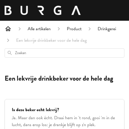
Alle artikelen
Product
Drinkgerei
Een lekvrije drinkbeker voor de hele dag
Zoeken
Een lekvrije drinkbeker voor de hele dag
Is deze beker echt lekvrij?
Ja. Maar dan ook écht. Draai hem in 't rond, gooi 'm in de
lucht, dans erop los: je drankje blijft op z'n plek.