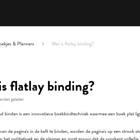
oekjes & Planners
Wat is flatlay binding?
s flatlay binding?
anden geleden
end binden is een innovatieve boekbindtechniek waarmee een boek plat li
 van de pagina's in de kaft te binden, worden de pagina's op een strook sto
n het notitieboek en de planner en zorgt ervoor dat de voorkant volledig 