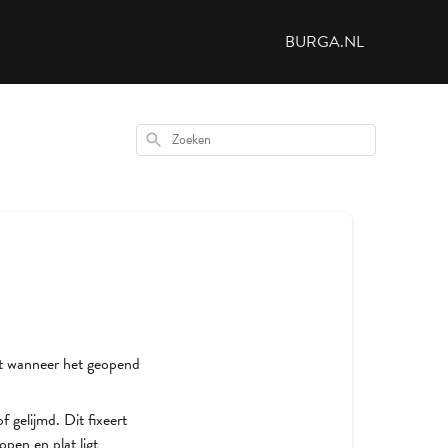
BURGA.NL
Zoeken
gt wanneer het geopend
f gelijmd. Dit fixeert
open en plat ligt