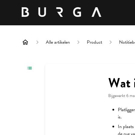
Alle artikelen
Product
Notitieb
Wat i
Bijgewerkt
6 ma
Platligg
is.
In plaats
de rug va