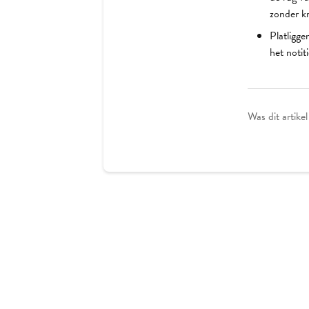
zonder kr
Platligge
het notit
Was dit artikel