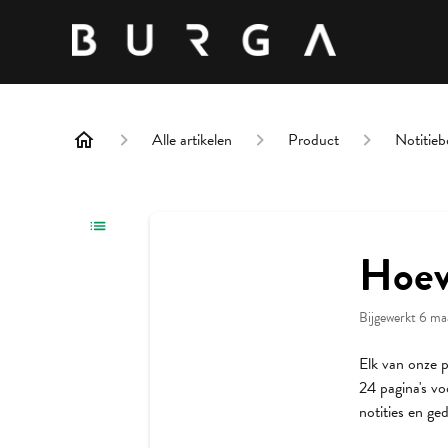
Alle artikelen
Product
Notitieb
Hoev
Bijgewerkt
6 ma
Elk van onze p
24 pagina's vo
notities en ge