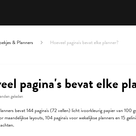
oekjes & Planners
Hoeveel pagina's bevat elke planner?
eel pagina's bevat elke pl
anden geleden
lanners bevat 144 pagina's (72 vellen) licht ivoorkleurig papier van 100
or maandelijkse layouts, 104 pagina's voor wekelijkse planners en 15 gelin
dachten.