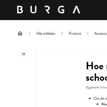
Alle artikelen
Product
Accesso
Hoe 
scho
Bijgewerkt
6 ma
Om de zu
Was