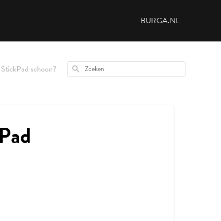
BURGA.NL
StickPad schoon?
Zoeken
kPad