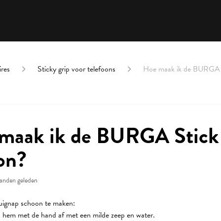
ires
Sticky grip voor telefoons
Hoe maak ik de BURGA 
maak ik de BURGA Stic
on?
anden geleden
ignap schoon te maken:
 hem met de hand af met een milde zeep en water.